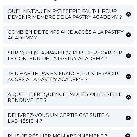
QUEL NIVEAU EN PÂTISSERIE FAUT-IL POUR
DEVENIR MEMBRE DE LA PASTRY ACADEMY ?
Aucun niveau
n’est
requis
pour devenir membre
, nos vidéos et recettes ont été conçues pour être
COMBIEN DE TEMPS AI-JE ACCÈS À LA PASTRY
adaptées à tous les niveaux
. Pour les
ACADEMY ?
passionnés
de
pâtisseries créatives
, pour les
Vous avez
accès
à la plate-forme
tant que vous
novices
qui sont
curieux
d’apprendre le
Cake
êtes abonné
.
SUR QUEL(S) APPAREIL(S) PUIS-JE REGARDER
design
et la
pâtisserie
.
Les
nouveaux abonnés
obtiennent un
accès
LE CONTENU DE LA PASTRY ACADEMY ?
immédiat
à la
plateforme
. Votre
accès
prendra
Tous nos cours
en ligne sont
accessibles
depuis
fin
lorsque vous
annulez
votre
abonnement
.
l'
ordinateur
,
tablette
ou
smartphone
.
JE N’HABITE PAS EN FRANCE, PUIS-JE AVOIR
ACCÈS À LA PASTRY ACADEMY ?
La plate-forme
Création Hloua Pastry Academy
est
disponible
pour le
monde entier
, une
À QUELLE FRÉQUENCE L'ADHÉSION EST-ELLE
connexion
internet
suffit.
RENOUVELÉE ?
À la fin de la période d’adhésion, si vous n’avez pas
indiqué le contraire, l’adhésion sera
DÉLIVREZ-VOUS UN CERTIFICAT SUITE À
automatiquement renouvelée pour la même
L'ADHÉSION ?
période. Annulez votre abonnement à tout
Nous délivrons un certificat de formation, la
moment et sans justification.
procédure est préciser dans votre espace
PUIS-JE RÉSILIER MON ABONNEMENT ?