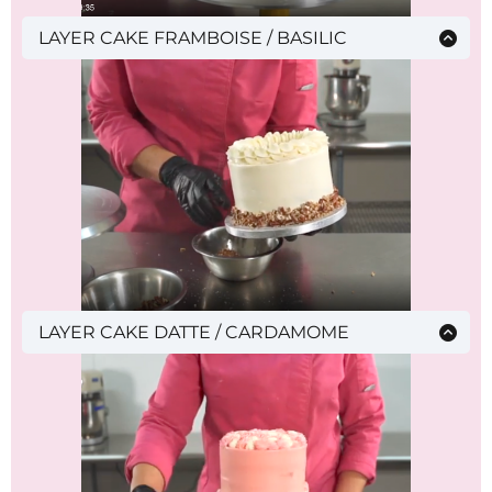
LAYER CAKE FRAMBOISE / BASILIC
Génoise basilic, ganache, insert framboise et
sirop, crème au beurre, montage
LAYER CAKE DATTE / CARDAMOME
Gâteau datte, cardamome, café, praliné noix de
pécan, crème au beurre, montage et
décoration