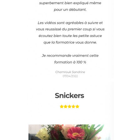
LE LAYER CAKE TOUT CHOCO
15 - La génoise
rapide chocolat 16 - La ganache montée Nutella
17 - Le croustillant praliné 18 - La crème au
beurre suisse Nutella
L'EXOTIQUE
19 - La génoise coco 20 - La