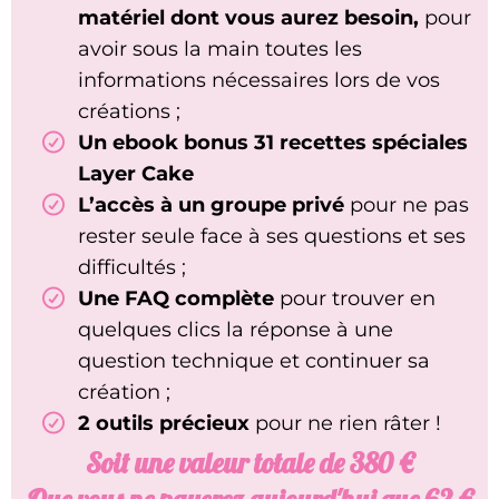
matériel dont vous aurez besoin,
pour
avoir sous la main toutes les
informations nécessaires lors de vos
créations ;
Un ebook bonus 31 recettes spéciales
Layer Cake
L’accès à un groupe privé
pour ne pas
Matcha-menthe-framboise
(génoise matcha,
rester seule face à ses questions et ses
ganache menthe, cheesecake au four
difficultés ;
framboise, confit de framboise)
Une FAQ complète
pour trouver en
LE LAYER CAKE SNICKERS
Lime-mûres
(génoise citron vert, cheesecake
quelques clics la réponse à une
1 - Le Molly Cake 2 - La ganache goût Snickers 3
mûre, crème citron vert, confit de mûre)
question technique et continuer sa
- La sauce caramel 4 - La crème au beurre
meringue suisse
Caramel salé-chocolat-fruits rouges
(génoise
création ;
chocolat, chantilly caramel salé, mousse aux
2 outils précieux
pour ne rien râter !
fruits rouges, confit de fruits rouges)
Soit une valeur totale de 380 €
Myrtille-lavande
(génoise aux amandes,