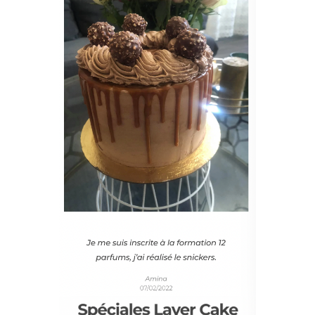
ganache ananas 21 - L'insert ananas
RECETTES DE BASE DE LAYER CAKE
22 - La
génoise haute nature 23 - Le Chiffon Cake 24 -
Le Red Velvet
RECETTES DE GARNITURE DE
LAYER CAKE
25 - La ganache montée Raffaello
26 - Le crémeux passion 27 - Le crémeux citron
28 - Le Curd fraise 29 - La crème diplomate 30 -
La crème Chantilly Mascarpone 31 - Les Drips
Et en BONUS, la fiche recette : Apple Nuts